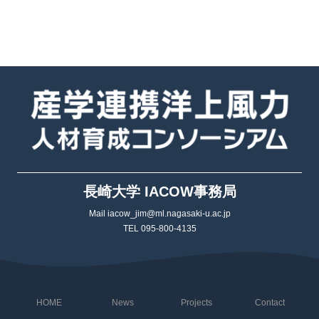
長崎大学 IACOW事務局
Mail iacow_jim@ml.nagasaki-u.ac.jp
TEL 095-800-4135
HOME
News
Projects
Contact