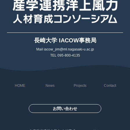
長崎大学 IACOW事務局
Mail iacow_jim@ml.nagasaki-u.ac.jp
TEL 095-800-4135
HOME
News
Projects
Contact
お問い合わせ