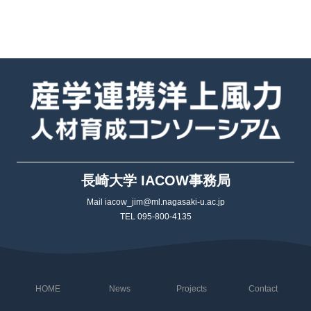
長崎大学 IACOW事務局
Mail iacow_jim@ml.nagasaki-u.ac.jp
TEL 095-800-4135
HOME
News
Projects
Contact