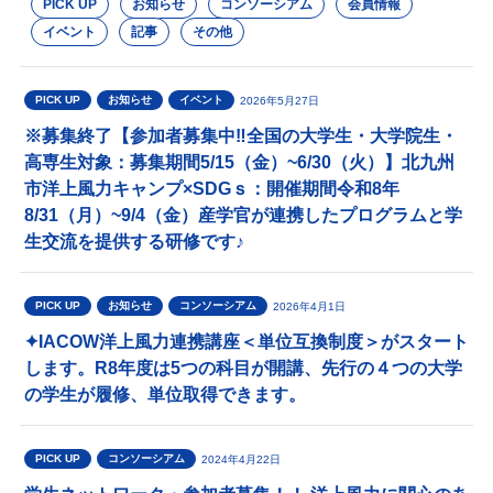
PICK UP
お知らせ
コンソーシアム
会員情報
イベント
記事
その他
PICK UP
お知らせ
イベント
2026年5月27日
※募集終了【参加者募集中‼全国の大学生・大学院生・
高専生対象：募集期間5/15（金）~6/30（火）】北九州
市洋上風力キャンプ×SDGｓ：開催期間令和8年
8/31（月）~9/4（金）産学官が連携したプログラムと学
生交流を提供する研修です♪
PICK UP
お知らせ
コンソーシアム
2026年4月1日
✦IACOW洋上風力連携講座＜単位互換制度＞がスタート
します。R8年度は5つの科目が開講、先行の４つの大学
の学生が履修、単位取得できます。
PICK UP
コンソーシアム
2024年4月22日