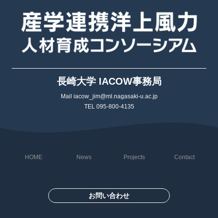
長崎大学 IACOW事務局
Mail iacow_jim@ml.nagasaki-u.ac.jp
TEL 095-800-4135
HOME
News
Projects
Contact
お問い合わせ