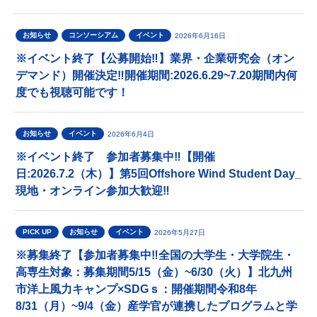
お知らせ
コンソーシアム
イベント
2026年6月16日
※イベント終了【公募開始‼】業界・企業研究会（オン
デマンド）開催決定‼開催期間:2026.6.29~7.20期間内何
度でも視聴可能です！
お知らせ
イベント
2026年6月4日
※イベント終了 参加者募集中‼【開催
日:2026.7.2（木）】第5回Offshore Wind Student Day_
現地・オンライン参加大歓迎‼
PICK UP
お知らせ
イベント
2026年5月27日
※募集終了【参加者募集中‼全国の大学生・大学院生・
高専生対象：募集期間5/15（金）~6/30（火）】北九州
市洋上風力キャンプ×SDGｓ：開催期間令和8年
8/31（月）~9/4（金）産学官が連携したプログラムと学