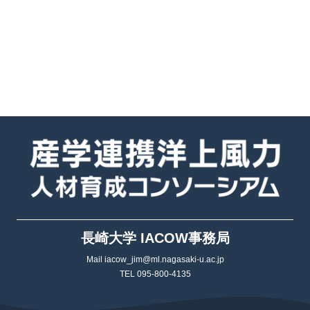
長崎大学 IACOW事務局
Mail iacow_jim@ml.nagasaki-u.ac.jp
TEL 095-800-4135