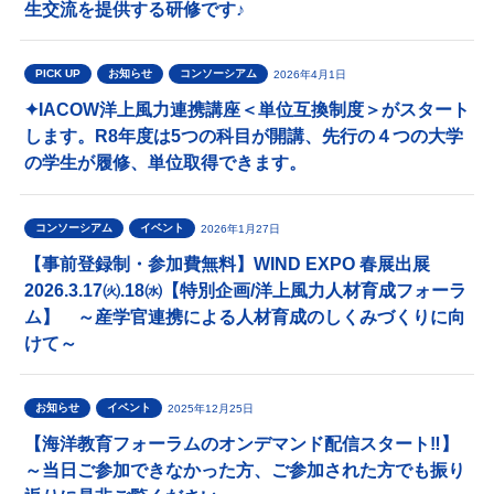
生交流を提供する研修です♪
PICK UP
お知らせ
コンソーシアム
2026年4月1日
✦IACOW洋上風力連携講座＜単位互換制度＞がスタート
します。R8年度は5つの科目が開講、先行の４つの大学
の学生が履修、単位取得できます。
コンソーシアム
イベント
2026年1月27日
【事前登録制・参加費無料】WIND EXPO 春展出展
2026.3.17㈫.18㈬【特別企画/洋上風力人材育成フォーラ
ム】 ～産学官連携による人材育成のしくみづくりに向
けて～
お知らせ
イベント
2025年12月25日
【海洋教育フォーラムのオンデマンド配信スタート‼】
～当日ご参加できなかった方、ご参加された方でも振り