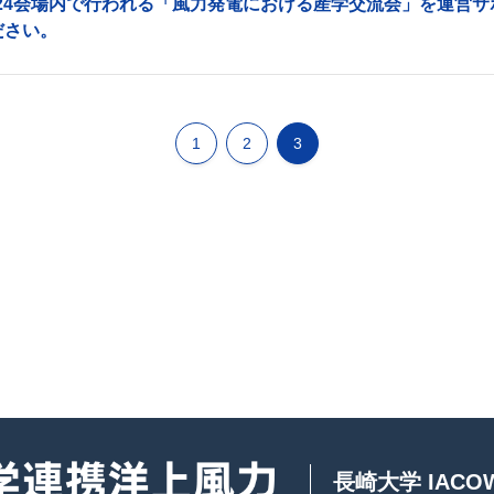
 2024会場内で行われる「風力発電における産学交流会」を運
ださい。
1
2
3
長崎大学 IAC